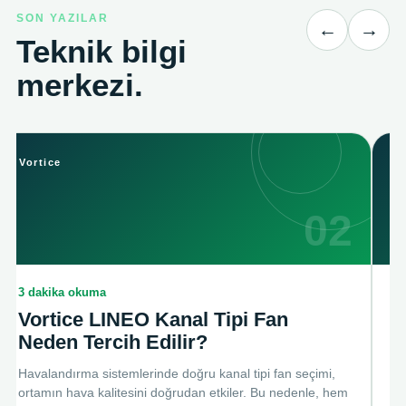
SON YAZILAR
←
→
Teknik bilgi
merkezi.
Vortice
Vo
02
3 dakika okuma
2 
Vortice LINEO Kanal Tipi Fan
V
Neden Tercih Edilir?
Ha
en
Havalandırma sistemlerinde doğru kanal tipi fan seçimi,
bü
ortamın hava kalitesini doğrudan etkiler. Bu nedenle, hem