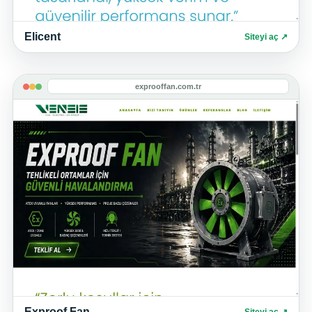
Elicent
Siteyi aç ↗
exprooffan.com.tr
Exproof Fan
Siteyi aç ↗