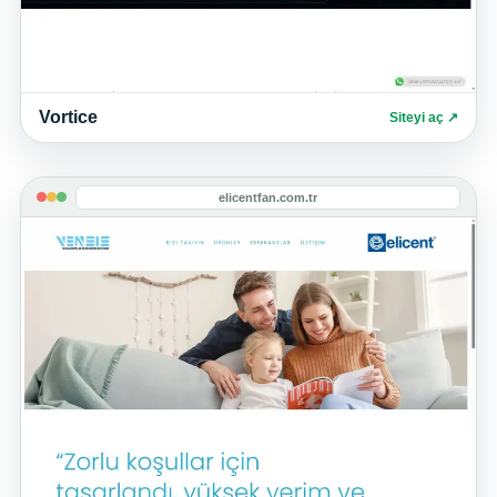
Vortice
Siteyi aç ↗
elicentfan.com.tr