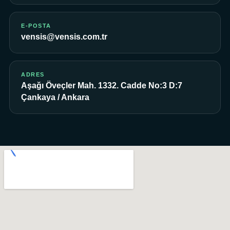
E-POSTA
vensis@vensis.com.tr
ADRES
Aşağı Öveçler Mah. 1332. Cadde No:3 D:7
Çankaya / Ankara